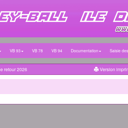
VB 93
VB 78
VB 94
Documentation
Saisie des
e retour 2026
Version impri