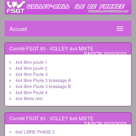
Accueil
Toggle
navigati
Comité FSGT 93 - VOLLEY 4x4 MIXTE
SAISON 2022/2023
4x4 libre poule 1
4x4 libre poule 2
4x4 libre Poule 3
4x4 libre Poule 3 brassage A
4x4 libre Poule 3 brassage B
4x4 libre Poule 4
4x4 Mixte réel
Comité FSGT 93 - VOLLEY 6x6 MIXTE
SAISON 2022/2023
6x6 LIBRE PHASE 2