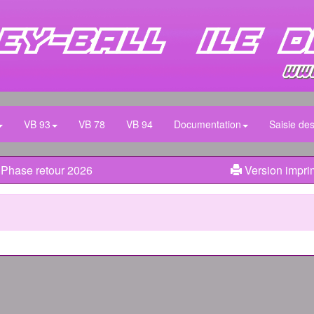
VB 93
VB 78
VB 94
Documentation
Saisie des
 Phase retour 2026
Version impri