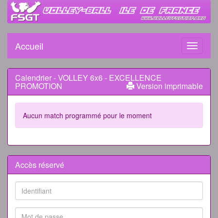
Accueil
Toggle
navigati
Calendrier - VOLLEY 6x6 - EXCELLENCE
PROMOTION
Version imprimable
Aucun match programmé pour le moment
Accès réservé