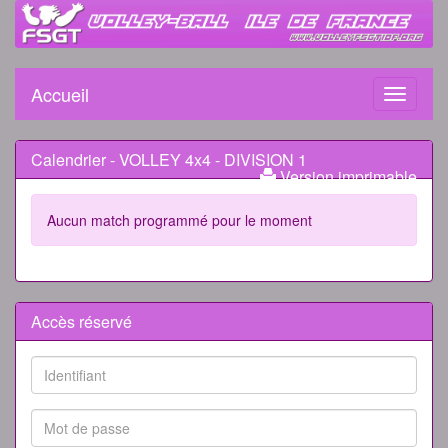
Accueil
Toggle
navigati
Calendrier - VOLLEY 4x4 - DIVISION 1
Version imprimable
Aucun match programmé pour le moment
Accès réservé