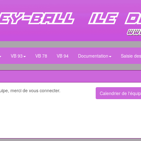
VB 93
VB 78
VB 94
Documentation
Saisie des
uipe, merci de vous connecter.
Calendrier de l'équi