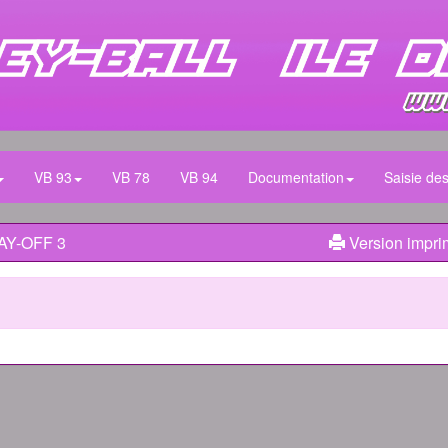
VB 93
VB 78
VB 94
Documentation
Saisie des
LAY-OFF 3
Version impri