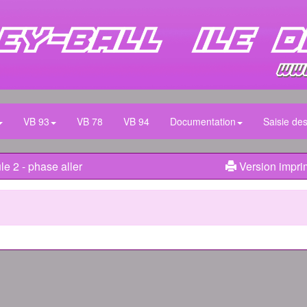
VB 93
VB 78
VB 94
Documentation
Saisie des
e 2 - phase aller
Version impri