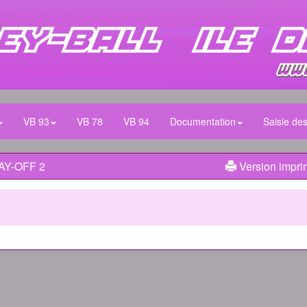
VB 93
VB 78
VB 94
Documentation
Saisie des
LAY-OFF 2
Version impri