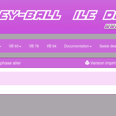
VB 93
VB 78
VB 94
Documentation
Saisie des
 phase aller
Version impri