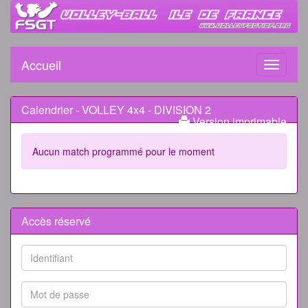
Accueil
Toggle
navigati
Calendrier - VOLLEY 4x4 - DIVISION 2
Version imprimable
Aucun match programmé pour le moment
Accès réservé