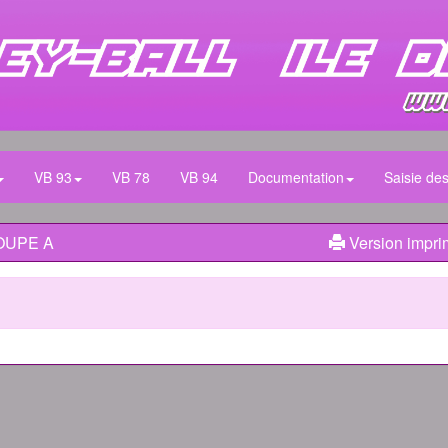
VB 93
VB 78
VB 94
Documentation
Saisie des
ROUPE A
Version impri