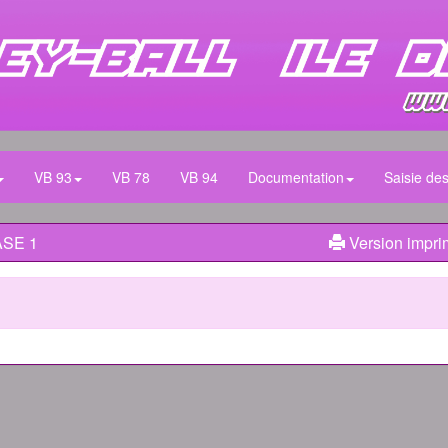
VB 93
VB 78
VB 94
Documentation
Saisie des
ASE 1
Version impri